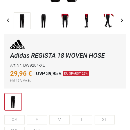
Adidas REGISTA 18 WOVEN HOSE
Art.Nr.: DW9204-XL
29,96
€
|
UVP 39,95 €
DU SPARST 25%
inkl. 19 % MwSt.
XS
S
M
L
XL