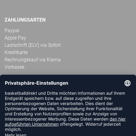
ZAHLUNGSARTEN
Paypal
Apple Pay
Lastschrift (ELV) via Sofort
Kreditkarte
Rechnungskauf via Klarna
Vorkasse
ABONNIERE JETZT DEN KOSTENLOSEN
HANDBALLDIREKT-NEWSLETTER UND VERPASSE KEINE
NEUIGKEIT ODER AKTION MEHR.
JETZT ANMELDEN
FOLLOW US