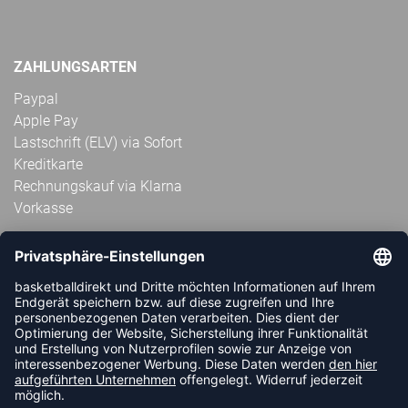
ZAHLUNGSARTEN
Paypal
Apple Pay
Lastschrift (ELV) via Sofort
Kreditkarte
Rechnungskauf via Klarna
Vorkasse
ABONNIERE JETZT DEN KOSTENLOSEN
HANDBALLDIREKT-NEWSLETTER UND VERPASSE KEINE
NEUIGKEIT ODER AKTION MEHR.
JETZT ANMELDEN
FOLLOW US