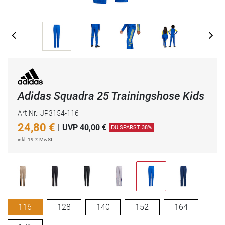
Adidas Squadra 25 Trainingshose Kids
Art.Nr.: JP3154-116
24,80
€
|
UVP 40,00 €
DU SPARST 38%
inkl. 19 % MwSt.
116
128
140
152
164