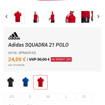
Adidas SQUADRA 21 POLO
Art.Nr.: GP6429-XS
24,00
€
|
UVP 30,00 €
DU SPARST 20%
inkl. 19 % MwSt.
XS
S
M
L
XL