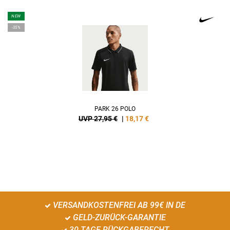
NEW
-35%
PARK 26 POLO
UVP 27,95 €
|
18,17
€
VERSANDKOSTENFREI AB 99€ IN DE
GELD-ZURÜCK-GARANTIE
30 TAGE RÜCKGABERECHT