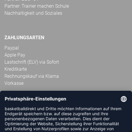
Partner: Trainer machen Schule
Nachhaltigkeit und Soziales
ZAHLUNGSARTEN
Paypal
Apple Pay
Lastschrift (ELV) via Sofort
Kreditkarte
Rechnungskauf via Klarna
Vorkasse
ABONNIERE JETZT DEN KOSTENLOSEN
HANDBALLDIREKT-NEWSLETTER UND VERPASSE KEINE
NEUIGKEIT ODER AKTION MEHR.
JETZT ANMELDEN