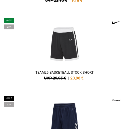
UVP 22,95 €
|
9,18
€
NEW
-20%
TEAM25 BASKETBALL STOCK SHORT
UVP 29,95 €
|
23,96
€
SALE
-55%