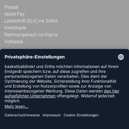
Paypal
Apple Pay
Lastschrift (ELV) via Sofort
Kreditkarte
Rechnungskauf via Klarna
Vorkasse
ABONNIERE JETZT DEN KOSTENLOSEN
HANDBALLDIREKT-NEWSLETTER UND VERPASSE KEINE
NEUIGKEIT ODER AKTION MEHR.
JETZT ANMELDEN
FOLLOW US