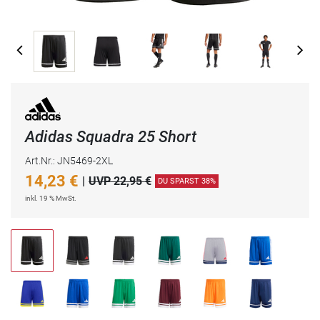
Adidas Squadra 25 Short
Art.Nr.: JN5469-2XL
14,23
€
|
UVP 22,95 €
DU SPARST 38%
inkl. 19 % MwSt.