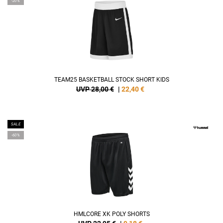
-20%
TEAM25 BASKETBALL STOCK SHORT KIDS
UVP 28,00 €
|
22,40
€
SALE
-60%
HMLCORE XK POLY SHORTS