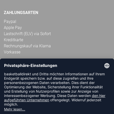
ZAHLUNGSARTEN
Paypal
Apple Pay
Lastschrift (ELV) via Sofort
Kreditkarte
Rechnungskauf via Klarna
Vorkasse
ABONNIERE JETZT DEN KOSTENLOSEN
HANDBALLDIREKT-NEWSLETTER UND VERPASSE KEINE
NEUIGKEIT ODER AKTION MEHR.
JETZT ANMELDEN
FOLLOW US