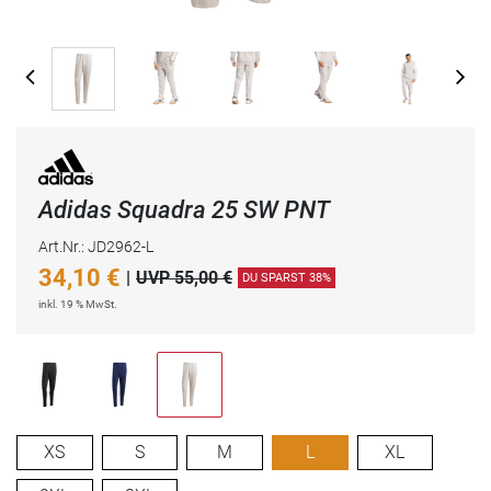
Adidas Squadra 25 SW PNT
Art.Nr.: JD2962-L
34,10
€
|
UVP 55,00 €
DU SPARST 38%
inkl. 19 % MwSt.
XS
S
M
L
XL