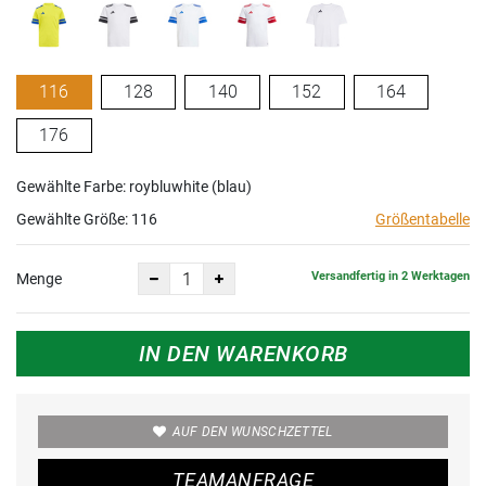
116
128
140
152
164
176
Gewählte Farbe: roybluwhite (blau)
Gewählte Größe:
116
Größentabelle
Versandfertig in 2 Werktagen
Menge
IN DEN WARENKORB
AUF DEN WUNSCHZETTEL
TEAMANFRAGE