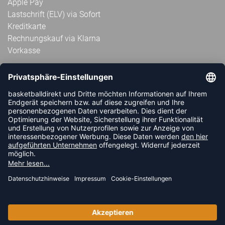
Apple Pay
Lastschrift (ELV) via Sofort
Kreditkarte
Rechnungskauf via Klarna
Vorkasse
ABONNIERE JETZT DEN KOSTENLOSEN
HANDBALLDIREKT-NEWSLETTER UND VERPASSE KEINE
NEUIGKEIT ODER AKTION MEHR.
JETZT ANMELDEN
FOLLOW US
© 2026 Ballsportdirekt.de GmbH und Co. KG