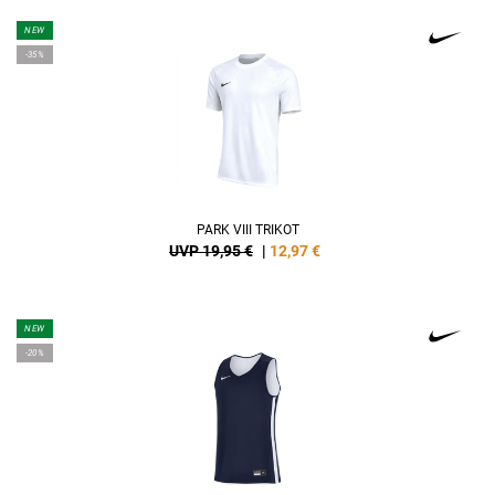
NEW
-35%
PARK VIII TRIKOT
UVP 19,95 €
|
12,97
€
NEW
-20%