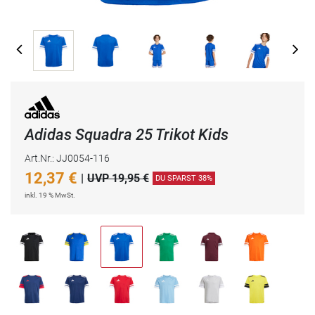
Adidas Squadra 25 Trikot Kids
Art.Nr.: JJ0054-116
12,37
€
|
UVP 19,95 €
DU SPARST 38%
inkl. 19 % MwSt.