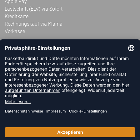
Apple Pay
Lastschrift (ELV) via Sofort
Kreditkarte
Rechnungskauf via Klarna
Vorkasse
ABONNIERE JETZT DEN KOSTENLOSEN
HANDBALLDIREKT-NEWSLETTER UND VERPASSE KEINE
NEUIGKEIT ODER AKTION MEHR.
JETZT ANMELDEN
FOLLOW US
© 2026 Ballsportdirekt.de GmbH und Co. KG