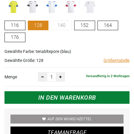
116
128
140
152
164
176
Gewählte Farbe: tenabltepore (blau)
Gewählte Größe:
128
Größentabelle
Versandfertig in 2 Werktagen
Menge
IN DEN WARENKORB
AUF DEN WUNSCHZETTEL
TEAMANFRAGE