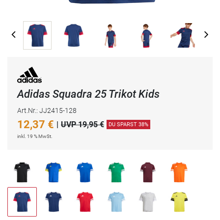
Adidas Squadra 25 Trikot Kids
Art.Nr.: JJ2415-128
12,37
€
|
UVP 19,95 €
DU SPARST 38%
inkl. 19 % MwSt.