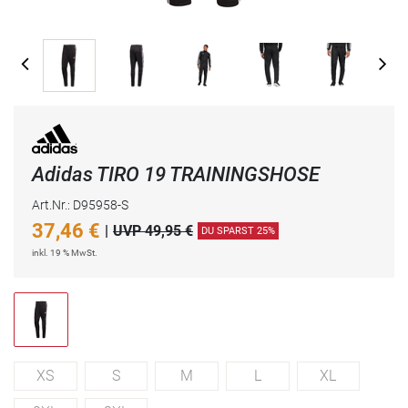
Adidas TIRO 19 TRAININGSHOSE
Art.Nr.: D95958-S
37,46
€
|
UVP 49,95 €
DU SPARST 25%
inkl. 19 % MwSt.
XS
S
M
L
XL