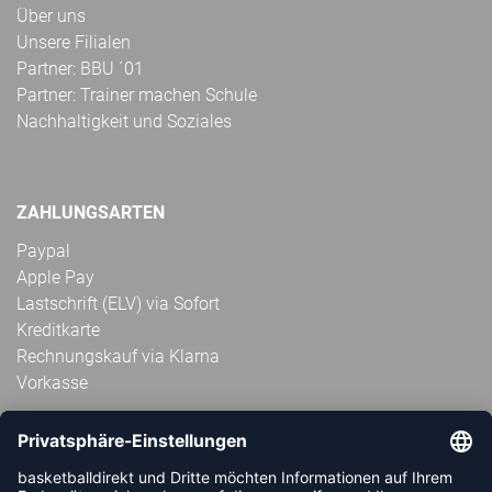
Über uns
Unsere Filialen
Partner: BBU ´01
Partner: Trainer machen Schule
Nachhaltigkeit und Soziales
ZAHLUNGSARTEN
Paypal
Apple Pay
Lastschrift (ELV) via Sofort
Kreditkarte
Rechnungskauf via Klarna
Vorkasse
ABONNIERE JETZT DEN KOSTENLOSEN
HANDBALLDIREKT-NEWSLETTER UND VERPASSE KEINE