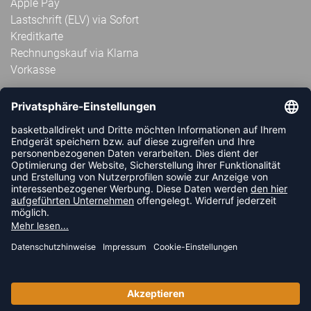
Apple Pay
Lastschrift (ELV) via Sofort
Kreditkarte
Rechnungskauf via Klarna
Vorkasse
ABONNIERE JETZT DEN KOSTENLOSEN
HANDBALLDIREKT-NEWSLETTER UND VERPASSE KEINE
NEUIGKEIT ODER AKTION MEHR.
JETZT ANMELDEN
FOLLOW US
© 2026 Ballsportdirekt.de GmbH und Co. KG