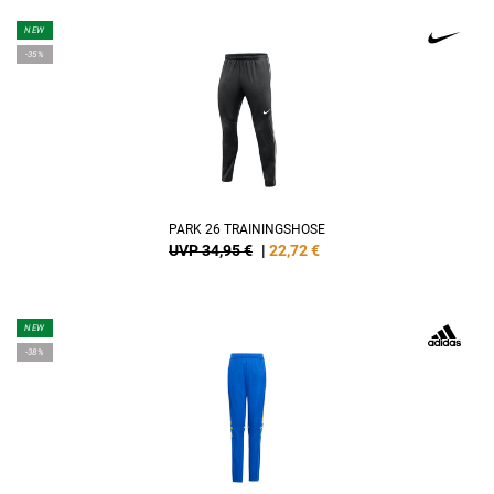
NEW
-35%
PARK 26 TRAININGSHOSE
UVP 34,95 €
|
22,72
€
NEW
-38%