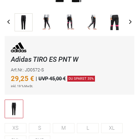
Adidas TIRO ES PNT W
Art.Nr.: JD0572-S
29,25
€
|
UVP 45,00 €
DU SPARST 35%
inkl. 19 % MwSt.
XS
S
M
L
XL