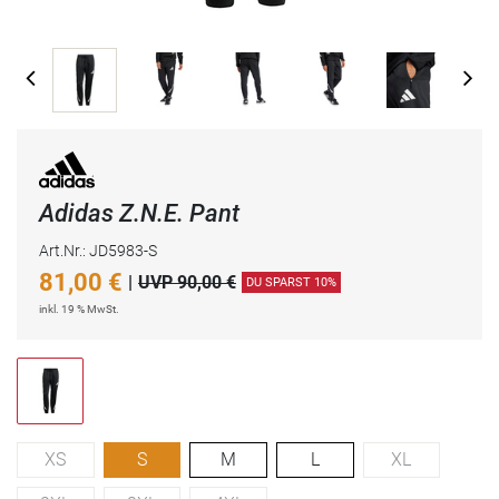
Adidas Z.N.E. Pant
Art.Nr.: JD5983-S
81,00
€
|
UVP 90,00 €
DU SPARST 10%
inkl. 19 % MwSt.
XS
S
M
L
XL