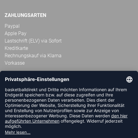
ZAHLUNGSARTEN
Paypal
Apple Pay
Lastschrift (ELV) via Sofort
Kreditkarte
Rechnungskauf via Klarna
Vorkasse
ABONNIERE JETZT DEN KOSTENLOSEN
HANDBALLDIREKT-NEWSLETTER UND VERPASSE KEINE
NEUIGKEIT ODER AKTION MEHR.
JETZT ANMELDEN
FOLLOW US