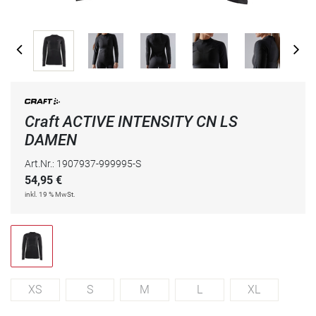
Craft ACTIVE INTENSITY CN LS
DAMEN
Art.Nr.: 1907937-999995-S
54,95
€
inkl. 19 % MwSt.
XS
S
M
L
XL