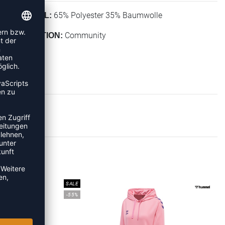
65% Polyester 35% Baumwolle
MATERIAL:
Community
KOLLEKTION:
IES
SALE
-55%