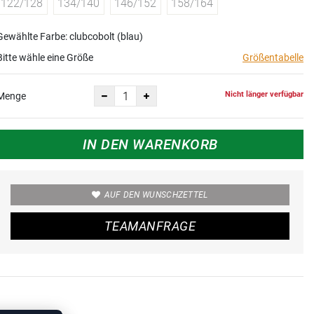
122/128
134/140
146/152
158/164
Gewählte Farbe: clubcobolt (blau)
Bitte wähle eine Größe
Größentabelle
Nicht länger verfügbar
Menge
IN DEN WARENKORB
AUF DEN WUNSCHZETTEL
TEAMANFRAGE