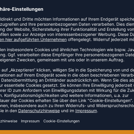
Look für die Momente abseits des Platzes. Der angenehm
t Mesh-Besatz bieten höchsten Tragekomfort. Perfekt für
it • Elastische Bündchen an Ärmelabschlüssen und Saum
ZULETZT ANGESEHEN
HR AUS DER KATEGORIE HOOD
SALE
-55%