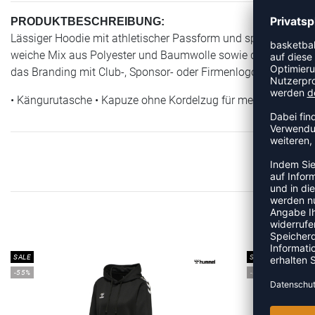
PRODUKTBESCHREIBUNG:
Lässiger Hoodie mit athletischer Passform und sportlichem 
weiche Mix aus Polyester und Baumwolle sowie die Kapuze mi
das Branding mit Club-, Sponsor- oder Firmenlogos.
• Kängurutasche • Kapuze ohne Kordelzug für mehr Sicherhe
ME
SALE
SALE
-55%
-55%