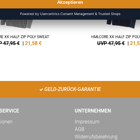
E XK HALF ZIP POLY SWEAT
HMLCORE XK HALF ZIP POL
 47,95 €
|
21,58
€
UVP 47,95 €
|
21,5
GELD-ZURÜCK-GARANTIE
SERVICE
UNTERNEHMEN
tionen
Impressum
AGB
Widerrufsbelehrung