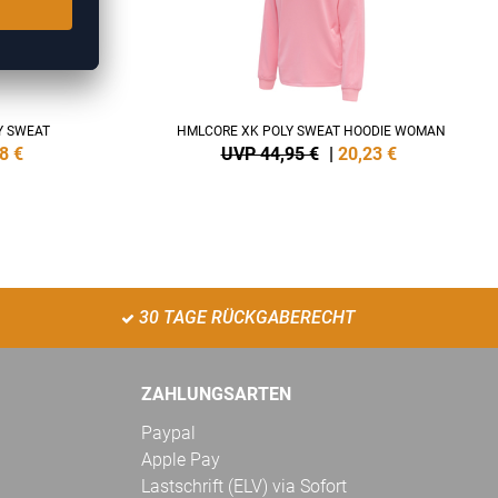
Y SWEAT
HMLCORE XK POLY SWEAT HOODIE WOMAN
8
€
UVP 44,95 €
|
20,23
€
30 TAGE RÜCKGABERECHT
ZAHLUNGSARTEN
Paypal
Apple Pay
Lastschrift (ELV) via Sofort