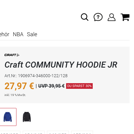
ehör
NBA
Sale
Craft COMMUNITY HOODIE JR
Art.Nr.: 1906974-346000-122/128
27,97
€
|
UVP 39,95 €
DU SPARST 30%
inkl. 19 % MwSt.