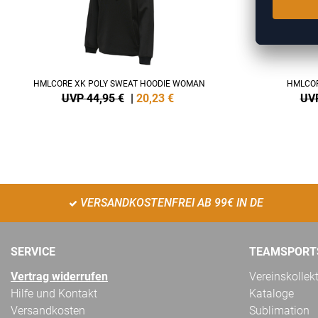
HMLCORE XK POLY SWEAT HOODIE WOMAN
HMLCOR
UVP 44,95 €
|
20,23
€
UVP
VERSANDKOSTENFREI AB 99€ IN DE
SERVICE
TEAMSPORT
Vertrag widerrufen
Vereinskollek
Hilfe und Kontakt
Kataloge
Versandkosten
Sublimation