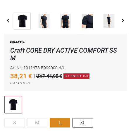
Craft CORE DRY ACTIVE COMFORT SS
M
Art.Nr.: 1911678-B999000-6/L
38,21
€
|
UVP 44,95 €
DU SPARST 15%
inkl. 19 % MwSt.
S
M
L
XL