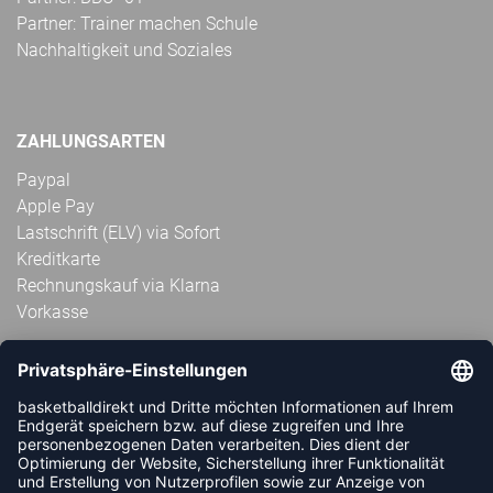
Partner: Trainer machen Schule
Nachhaltigkeit und Soziales
ZAHLUNGSARTEN
Paypal
Apple Pay
Lastschrift (ELV) via Sofort
Kreditkarte
Rechnungskauf via Klarna
Vorkasse
ABONNIERE JETZT DEN KOSTENLOSEN
HANDBALLDIREKT-NEWSLETTER UND VERPASSE KEINE
NEUIGKEIT ODER AKTION MEHR.
JETZT ANMELDEN