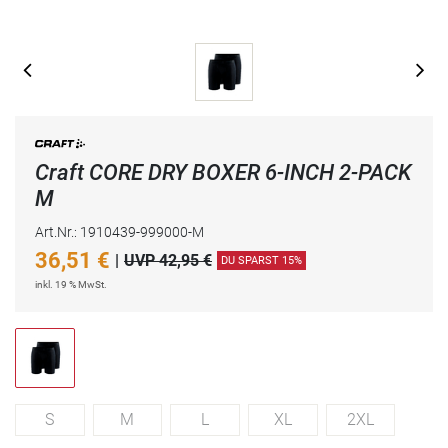
Craft CORE DRY BOXER 6-INCH 2-PACK
M
Art.Nr.: 1910439-999000-M
36,51
€
|
UVP 42,95 €
DU SPARST 15%
inkl. 19 % MwSt.
S
M
L
XL
2XL