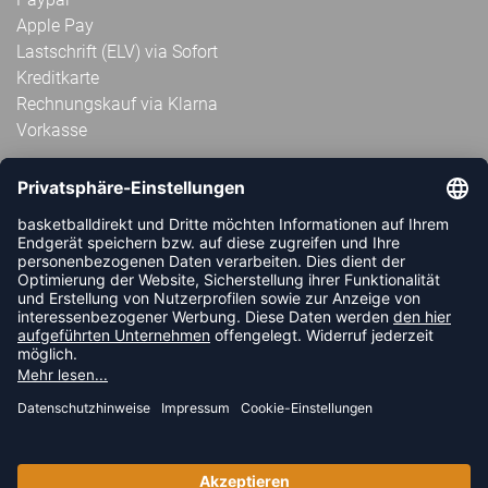
Apple Pay
Lastschrift (ELV) via Sofort
Kreditkarte
Rechnungskauf via Klarna
Vorkasse
ABONNIERE JETZT DEN KOSTENLOSEN
HANDBALLDIREKT-NEWSLETTER UND VERPASSE KEINE
NEUIGKEIT ODER AKTION MEHR.
JETZT ANMELDEN
FOLLOW US