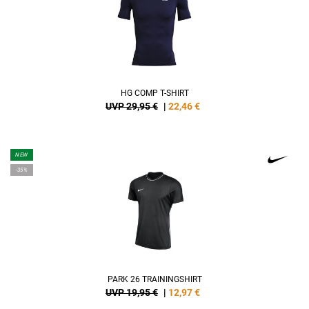
HG COMP T-SHIRT
UVP 29,95 €
|
22,46
€
NEW
-35%
PARK 26 TRAININGSHIRT
UVP 19,95 €
|
12,97
€