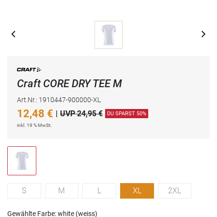
Craft CORE DRY TEE M
Art.Nr.: 1910447-900000-XL
12,48
€
|
UVP 24,95 €
DU SPARST 50%
inkl. 19 % MwSt.
S
M
L
XL
2XL
Gewählte Farbe: white (weiss)