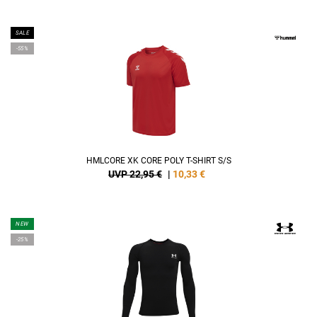
SALE
-55%
HMLCORE XK CORE POLY T-SHIRT S/S
UVP 22,95 €
|
10,33
€
NEW
-25%