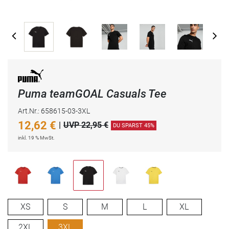
Puma teamGOAL Casuals Tee
Art.Nr.: 658615-03-3XL
12,62
€
|
UVP 22,95 €
DU SPARST 45%
inkl. 19 % MwSt.
XS
S
M
L
XL
2XL
3XL