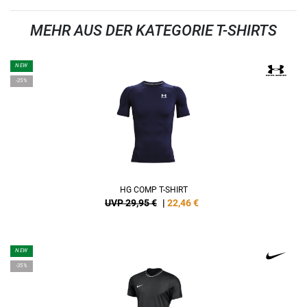
MEHR AUS DER KATEGORIE T-SHIRTS
NEW
-25%
HG COMP T-SHIRT
UVP 29,95 €
|
22,46
€
NEW
-35%