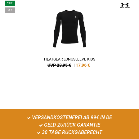
NEW
-25%
HEATGEAR LONGSLEEVE KIDS
UVP 23,95 €
|
17,96
€
VERSANDKOSTENFREI AB 99€ IN DE
GELD-ZURÜCK-GARANTIE
30 TAGE RÜCKGABERECHT