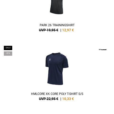
PARK 26 TRAININGSHIRT
UVP 19,95 €
|
12,97
€
SALE
-55%
HMLCORE XK CORE POLY T-SHIRT S/S
UVP 22,95 €
|
10,33
€