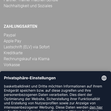
Nachhaltigkeit und Soziales
ZAHLUNGSARTEN
Paypal
Apple Pay
Lastschrift (ELV) via Sofort
Kreditkarte
Rechnungskauf via Klarna
Vorkasse
ABONNIERE JETZT DEN KOSTENLOSEN
HANDBALLDIREKT-NEWSLETTER UND VERPASSE KEINE
NEUIGKEIT ODER AKTION MEHR.
JETZT ANMELDEN