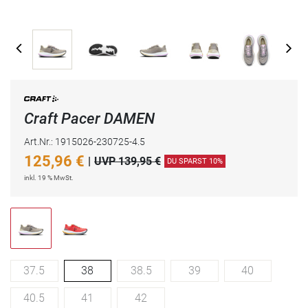
Craft Pacer DAMEN
Art.Nr.: 1915026-230725-4.5
125,96
€
|
UVP 139,95 €
DU SPARST 10%
inkl. 19 % MwSt.
37.5
38
38.5
39
40
40.5
41
42