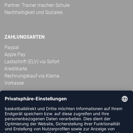
Partner: Trainer machen Schule
Nachhaltigkeit und Soziales
ZAHLUNGSARTEN
Paypal
Apple Pay
Lastschrift (ELV) via Sofort
Kreditkarte
Rechnungskauf via Klarna
Vorkasse
ABONNIERE JETZT DEN KOSTENLOSEN
HANDBALLDIREKT-NEWSLETTER UND VERPASSE KEINE
NEUIGKEIT ODER AKTION MEHR.
JETZT ANMELDEN