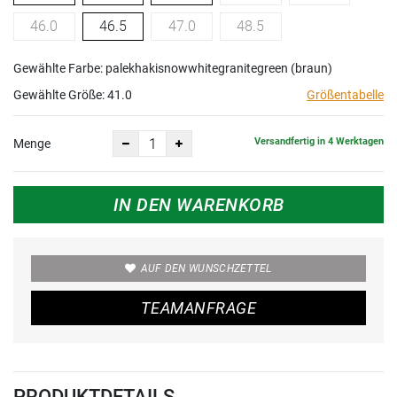
46.0
46.5
47.0
48.5
Gewählte Farbe: palekhakisnowwhitegranitegreen (braun)
Gewählte Größe:
41.0
Größentabelle
Versandfertig in 4 Werktagen
Menge
IN DEN WARENKORB
AUF DEN WUNSCHZETTEL
TEAMANFRAGE
PRODUKTDETAILS