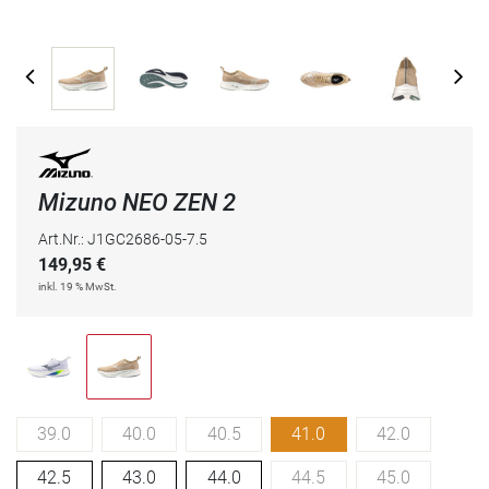
Mizuno NEO ZEN 2
Art.Nr.: J1GC2686-05-7.5
149,95
€
inkl. 19 % MwSt.
39.0
40.0
40.5
41.0
42.0
42.5
43.0
44.0
44.5
45.0