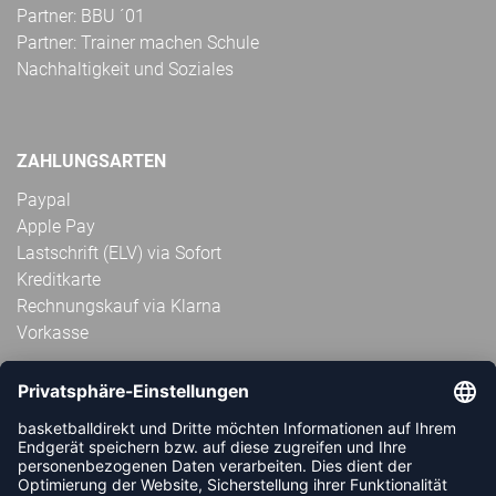
Partner: BBU ´01
Partner: Trainer machen Schule
Nachhaltigkeit und Soziales
ZAHLUNGSARTEN
Paypal
Apple Pay
Lastschrift (ELV) via Sofort
Kreditkarte
Rechnungskauf via Klarna
Vorkasse
ABONNIERE JETZT DEN KOSTENLOSEN
HANDBALLDIREKT-NEWSLETTER UND VERPASSE KEINE
NEUIGKEIT ODER AKTION MEHR.