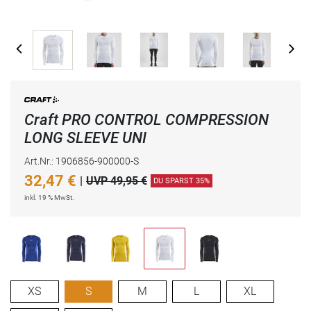
Craft PRO CONTROL COMPRESSION
LONG SLEEVE UNI
Art.Nr.: 1906856-900000-S
32,47
€
|
UVP 49,95 €
DU SPARST 35%
inkl. 19 % MwSt.
XS
S
M
L
XL