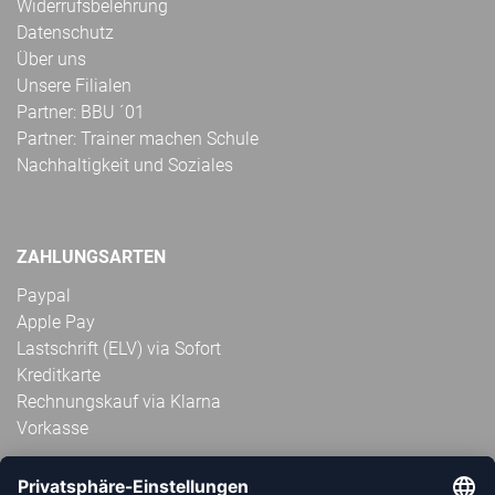
Widerrufsbelehrung
Datenschutz
Über uns
Unsere Filialen
Partner: BBU ´01
Partner: Trainer machen Schule
Nachhaltigkeit und Soziales
ZAHLUNGSARTEN
Paypal
Apple Pay
Lastschrift (ELV) via Sofort
Kreditkarte
Rechnungskauf via Klarna
Vorkasse