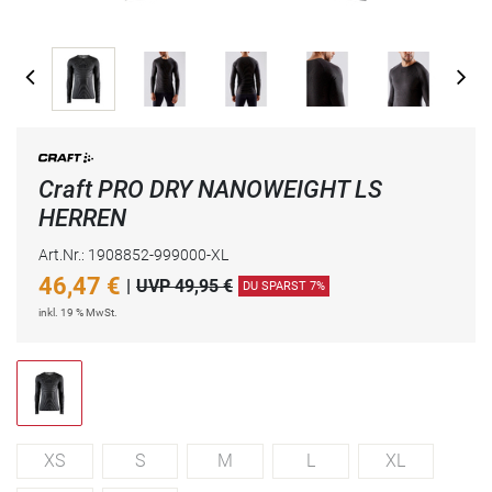
Craft PRO DRY NANOWEIGHT LS
HERREN
Art.Nr.: 1908852-999000-XL
46,47
€
|
UVP 49,95 €
DU SPARST 7%
inkl. 19 % MwSt.
XS
S
M
L
XL