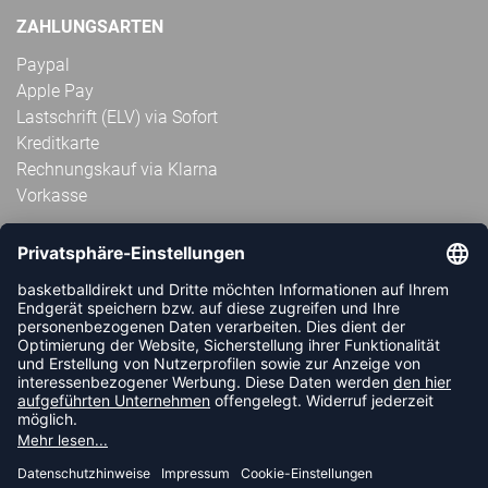
ZAHLUNGSARTEN
Paypal
Apple Pay
Lastschrift (ELV) via Sofort
Kreditkarte
Rechnungskauf via Klarna
Vorkasse
ABONNIERE JETZT DEN KOSTENLOSEN
HANDBALLDIREKT-NEWSLETTER UND VERPASSE KEINE
NEUIGKEIT ODER AKTION MEHR.
JETZT ANMELDEN
FOLLOW US