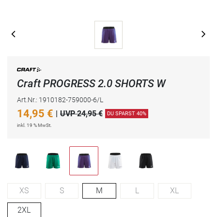
Craft PROGRESS 2.0 SHORTS W
Art.Nr.: 1910182-759000-6/L
14,95
€
|
UVP 24,95 €
DU SPARST 40%
inkl. 19 % MwSt.
XS
S
M
L
XL
2XL