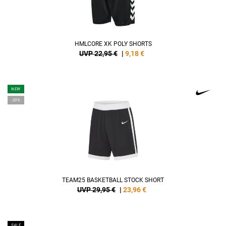
HMLCORE XK POLY SHORTS
UVP 22,95 €
|
9,18
€
NEW
-20%
TEAM25 BASKETBALL STOCK SHORT
UVP 29,95 €
|
23,96
€
SALE