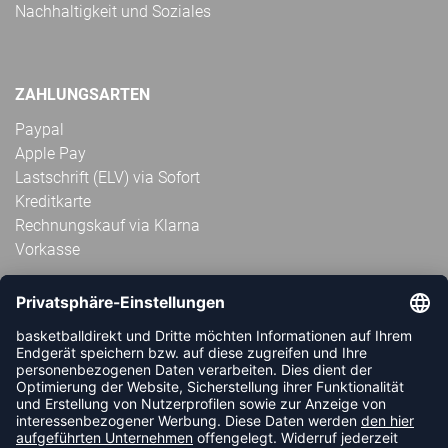
Nachhaltigkeit und Soziales
ZAHLUNGSARTEN
Paypal
Apple Pay
Lastschrift (ELV) via Sofort
Kreditkarte
Rechnungskauf via Klarna
Vorkasse
ABONNIERE JETZT DEN KOSTENLOSEN
HANDBALLDIREKT-NEWSLETTER UND VERPASSE KEINE
NEUIGKEIT ODER AKTION MEHR.
JETZT ANMELDEN