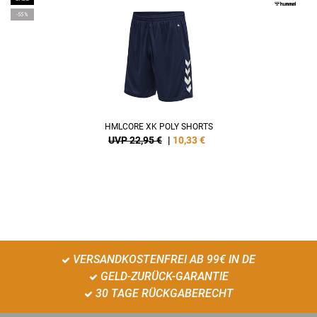
-55%
HMLCORE XK POLY SHORTS
UVP 22,95 €
|
10,33
€
VERSANDKOSTENFREI AB 99€ IN DE
GELD-ZURÜCK-GARANTIE
30 TAGE RÜCKGABERECHT