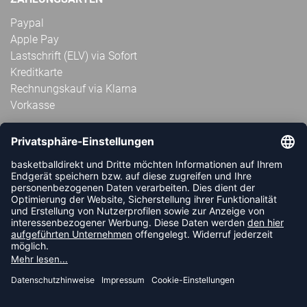
Paypal
Apple Pay
Lastschrift (ELV) via Sofort
Kreditkarte
Rechnungskauf via Klarna
Vorkasse
ABONNIERE JETZT DEN KOSTENLOSEN
HANDBALLDIREKT-NEWSLETTER UND VERPASSE KEINE
NEUIGKEIT ODER AKTION MEHR.
JETZT ANMELDEN
FOLLOW US