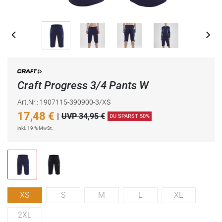
Craft Progress 3/4 Pants W
Art.Nr.: 1907115-390900-3/XS
17,48
€
|
UVP 34,95 €
DU SPARST 50%
inkl. 19 % MwSt.
XS
S
M
L
XL
2XL