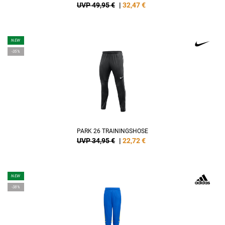
UVP 49,95 €
|
32,47
€
NEW
-35%
PARK 26 TRAININGSHOSE
UVP 34,95 €
|
22,72
€
NEW
-38%