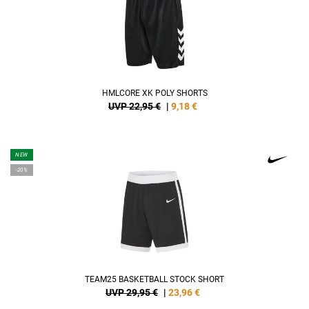
HMLCORE XK POLY SHORTS
UVP 22,95 €
|
9,18
€
NEW
-20%
TEAM25 BASKETBALL STOCK SHORT
UVP 29,95 €
|
23,96
€