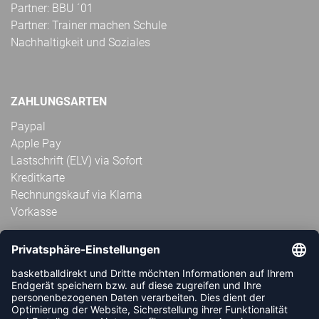
Partner: BBU ´01
Partner: Trainer machen Schule
Nachhaltigkeit und Soziales
ZAHLUNGSARTEN
Paypal
Apple Pay
Lastschrift (ELV) via Sofort
Kreditkarte
Rechnungskauf via Klarna
Vorkasse
ABONNIERE JETZT DEN KOSTENLOSEN
HANDBALLDIREKT-NEWSLETTER UND VERPASSE KEINE
NEUIGKEIT ODER AKTION MEHR.