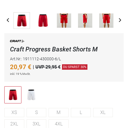
Craft Progress Basket Shorts M
Art.Nr.: 1911112-430000-6/L
20,97
€
|
UVP 29,95 €
DU SPARST 30%
inkl. 19 % MwSt.
XS
S
M
L
XL
2XL
3XL
4XL