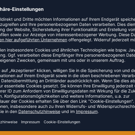
orragenden Feuchtigkeitstransport für maximale Leistung.
 Seitentaschen mit Reißverschluss. Elastischer Bund mit
ZULETZT ANGESEHEN
US DER KATEGORIE TRAININ
NEW
-35%