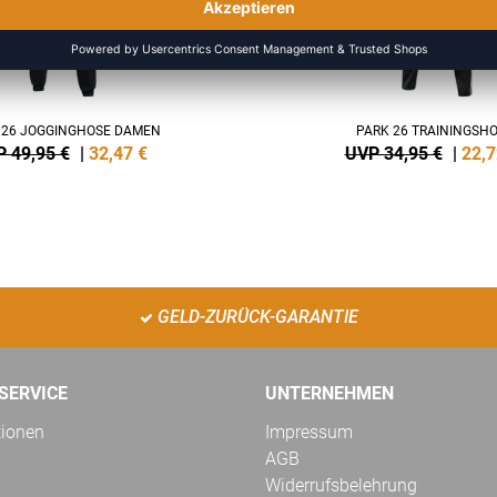
 26 JOGGINGHOSE DAMEN
PARK 26 TRAININGSH
 49,95 €
|
32,47
€
UVP 34,95 €
|
22,7
GELD-ZURÜCK-GARANTIE
SERVICE
UNTERNEHMEN
tionen
Impressum
AGB
Widerrufsbelehrung