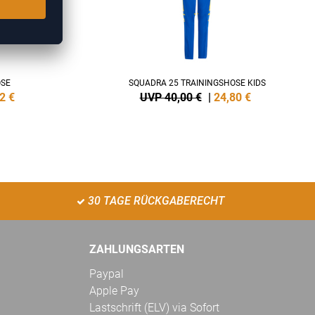
OSE
SQUADRA 25 TRAININGSHOSE KIDS
2
€
UVP 40,00 €
|
24,80
€
30 TAGE RÜCKGABERECHT
ZAHLUNGSARTEN
Paypal
Apple Pay
Lastschrift (ELV) via Sofort