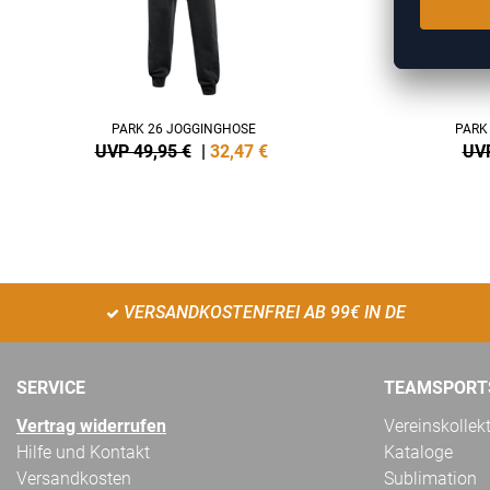
PARK 26 JOGGINGHOSE
PARK
UVP 49,95 €
|
32,47
€
UVP
VERSANDKOSTENFREI AB 99€ IN DE
SERVICE
TEAMSPORT
Vertrag widerrufen
Vereinskollek
Hilfe und Kontakt
Kataloge
Versandkosten
Sublimation