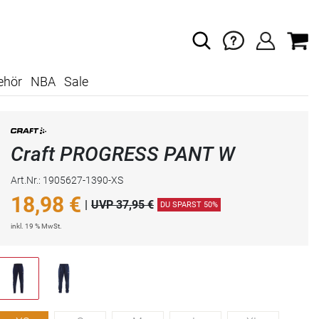
ehör
NBA
Sale
Craft PROGRESS PANT W
Art.Nr.: 1905627-1390-XS
18,98
€
|
UVP 37,95 €
DU SPARST 50%
inkl. 19 % MwSt.