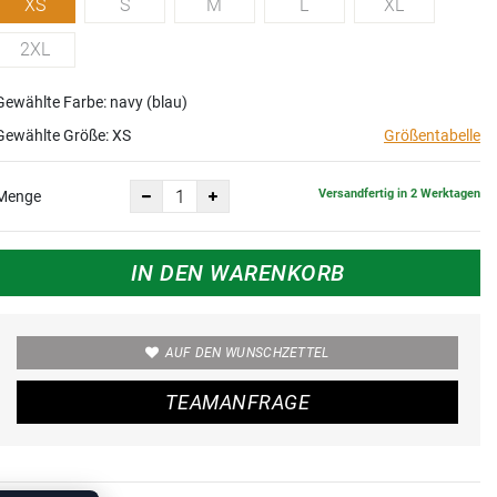
XS
S
M
L
XL
2XL
Gewählte Farbe: navy (blau)
Gewählte Größe:
XS
Größentabelle
Versandfertig in 2 Werktagen
Menge
IN DEN WARENKORB
AUF DEN WUNSCHZETTEL
TEAMANFRAGE