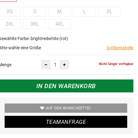
XS
S
M
L
XL
2XL
3XL
4XL
Gewählte Farbe: brightredwhite (rot)
Bitte wähle eine Größe
Größentabelle
Nicht länger verfügbar
Menge
IN DEN WARENKORB
AUF DEN WUNSCHZETTEL
TEAMANFRAGE