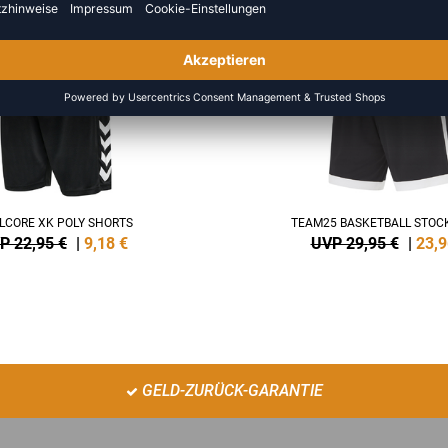
NEW
-20%
LCORE XK POLY SHORTS
TEAM25 BASKETBALL STOC
P 22,95 €
|
9,18
€
UVP 29,95 €
|
23,9
GELD-ZURÜCK-GARANTIE