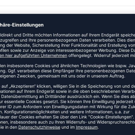
orts, die beidseitig getragen werden können, um die Farbe zu
ei Tragseiten bieten ein feines, leichtes und sehr
 an und haben eine weite Passform, um hohen Komfort und
 Hüftbund mit Kordelzug sorgt für einen perfekten
stisches Material für erhöhte Atmungsaktivität•Weite
ZULETZT ANGESEHEN
S DER KATEGORIE BASKETBA