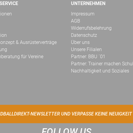
SERVICE
UNTERNEHMEN
tionen
Impressum
AGB
Widerrufsbelehrung
tion
Datenschutz
onzept & Ausrüsterverträge
Über uns
kung
Unsere Filialen
hberatung für Vereine
Partner: BBU ´01
Partner: Trainer machen Schu
Nachhaltigkeit und Soziales
DBALLDIREKT-NEWSLETTER UND VERPASSE KEINE NEUIGKEIT
FOLLOW US