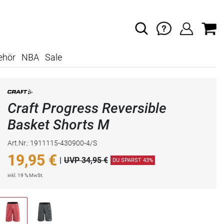
ehör
NBA
Sale
Craft Progress Reversible
Basket Shorts M
Art.Nr.: 1911115-430900-4/S
19,95
€
|
UVP 34,95 €
DU SPARST 43%
inkl. 19 % MwSt.