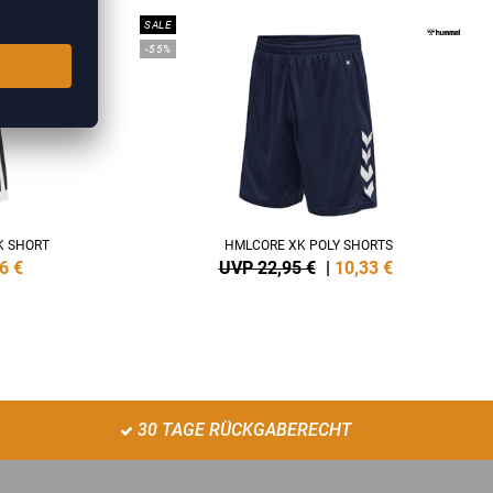
SALE
-55%
K SHORT
HMLCORE XK POLY SHORTS
6
€
UVP 22,95 €
|
10,33
€
30 TAGE RÜCKGABERECHT