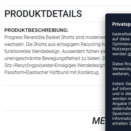
PRODUKTDETAILS
PRODUKTBESCHREIBUNG:
Progress Reversible Basket Shorts sind modernes Basketballsh
wechseln. Die Shorts aus einlagigem Recycling-Material mit zw
funktionelles Wendedesign. Ausserdem fühlen sie sich weich
uneingeschränkte Bewegungsfreiheit zu bieten. Der elastische
Sitz.•Recyclingpolyester•Einlagiges Wendedesign•Weiches, ela
Passform•Elastischer Hüftbund mit Kordelzug
MEHR AU