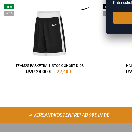
NEW
SALE
-20%
-60%
TEAM25 BASKETBALL STOCK SHORT KIDS
HM
UVP 28,00 €
|
22,40
€
UV
VERSANDKOSTENFREI AB 99€ IN DE