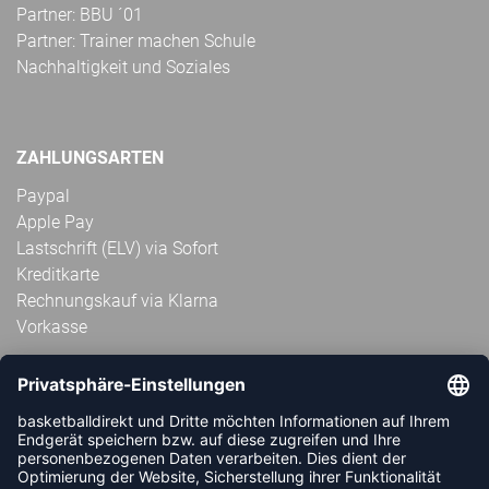
Partner: BBU ´01
Partner: Trainer machen Schule
Nachhaltigkeit und Soziales
ZAHLUNGSARTEN
Paypal
Apple Pay
Lastschrift (ELV) via Sofort
Kreditkarte
Rechnungskauf via Klarna
Vorkasse
ABONNIERE JETZT DEN KOSTENLOSEN
HANDBALLDIREKT-NEWSLETTER UND VERPASSE KEINE
NEUIGKEIT ODER AKTION MEHR.