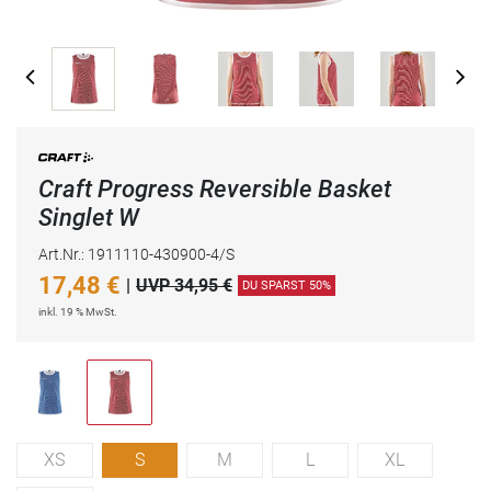
Craft Progress Reversible Basket
Singlet W
Art.Nr.: 1911110-430900-4/S
17,48
€
|
UVP 34,95 €
DU SPARST 50%
inkl. 19 % MwSt.
XS
S
M
L
XL