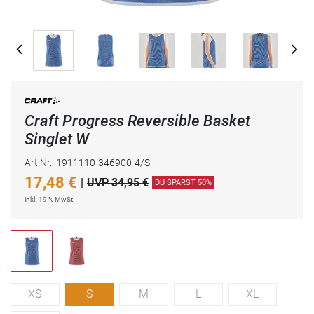
Craft Progress Reversible Basket
Singlet W
Art.Nr.: 1911110-346900-4/S
17,48
€
|
UVP 34,95 €
DU SPARST 50%
inkl. 19 % MwSt.
XS
S
M
L
XL