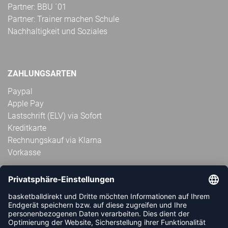
Partner: BBU ´01
Partner: Trainer machen Schule
Nachhaltigkeit und Soziales
ZAHLUNGSARTEN
Paypal
Apple Pay
Lastschrift (ELV) via Sofort
Kreditkarte
Rechnungskauf via Klarna
Vorkasse
ABONNIERE JETZT DEN KOSTENLOSEN
HANDBALLDIREKT-NEWSLETTER UND VERPASSE KEINE
NEUIGKEIT ODER AKTION MEHR.