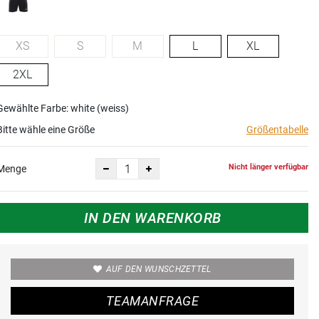
XS
S
M
L
XL
2XL
Gewählte Farbe: white (weiss)
Bitte wähle eine Größe
Größentabelle
Nicht länger verfügbar
Menge
IN DEN WARENKORB
AUF DEN WUNSCHZETTEL
TEAMANFRAGE