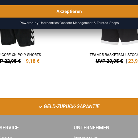
LCORE XK POLY SHORTS
TEAM25 BASKETBALL STOC
P 22,95 €
|
9,18
€
UVP 29,95 €
|
23,9
GELD-ZURÜCK-GARANTIE
SERVICE
UNTERNEHMEN