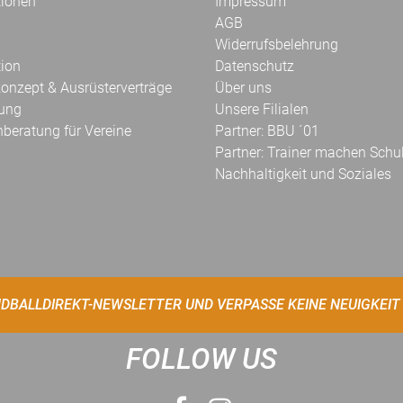
tionen
Impressum
AGB
Widerrufsbelehrung
tion
Datenschutz
onzept & Ausrüsterverträge
Über uns
kung
Unsere Filialen
hberatung für Vereine
Partner: BBU ´01
Partner: Trainer machen Schu
Nachhaltigkeit und Soziales
DBALLDIREKT-NEWSLETTER UND VERPASSE KEINE NEUIGKEIT
FOLLOW US