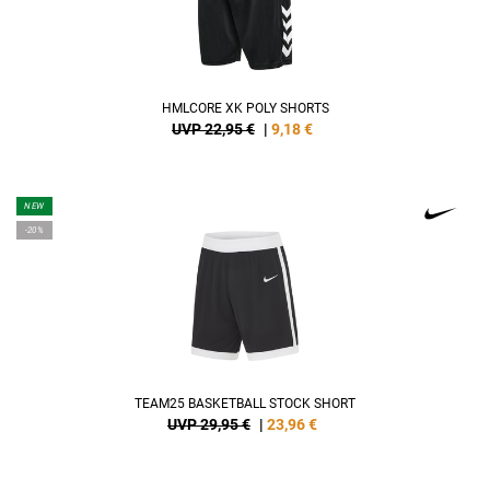
HMLCORE XK POLY SHORTS
UVP 22,95 €
|
9,18
€
NEW
-20%
TEAM25 BASKETBALL STOCK SHORT
UVP 29,95 €
|
23,96
€