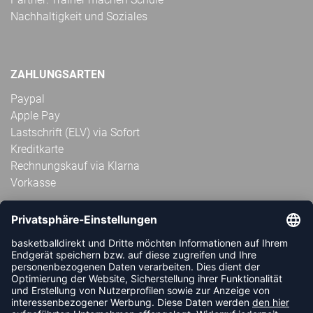
Nachhaltigkeit und Soziales
ZAHLUNGSARTEN
Paypal
Apple Pay
Lastschrift (ELV) via Sofort
Kreditkarte
Rechnungskauf via Klarna
Vorkasse
ABONNIERE JETZT DEN KOSTENLOSEN
HANDBALLDIREKT-NEWSLETTER UND VERPASSE KEINE
NEUIGKEIT ODER AKTION MEHR.
JETZT ANMELDEN