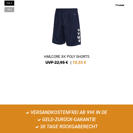
SALE
-55%
HMLCORE XK POLY SHORTS
UVP 22,95 €
|
10,33
€
VERSANDKOSTENFREI AB 99€ IN DE
GELD-ZURÜCK-GARANTIE
30 TAGE RÜCKGABERECHT