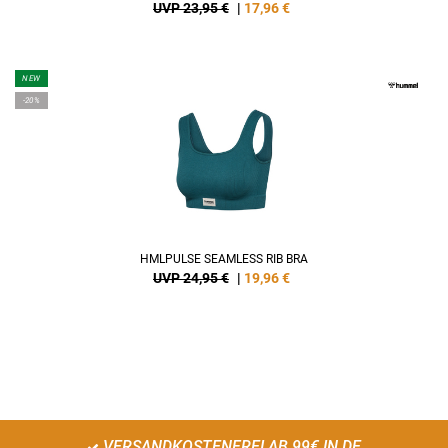
UVP 23,95 €
|
17,96
€
NEW
-20%
HMLPULSE SEAMLESS RIB BRA
UVP 24,95 €
|
19,96
€
VERSANDKOSTENFREI AB 99€ IN DE