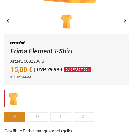
Erima Element T-Shirt
Art.Nr.: 5082206-S
15,00
€
|
UVP 29,99 €
DU SPARST 50%
inkl. 19 % MwSt.
S
M
L
XL
Gewählte Farbe: mangosorbet (gelb)