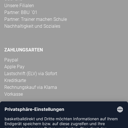
Unsere Filialen
Partner: BBU ´01
Partner: Trainer machen Schule
Nachhaltigkeit und Soziales
ZAHLUNGSARTEN
Paypal
Apple Pay
Lastschrift (ELV) via Sofort
Kreditkarte
Rechnungskauf via Klarna
Vorkasse
ABONNIERE JETZT DEN KOSTENLOSEN
HANDBALLDIREKT-NEWSLETTER UND VERPASSE KEINE
NEUIGKEIT ODER AKTION MEHR.