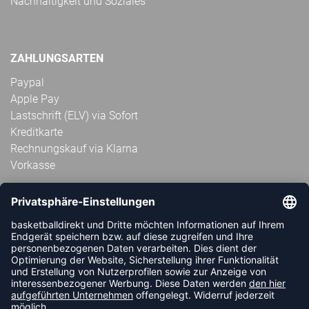
Nachhaltigkeit und Soziales
ZAHLUNGSARTEN
Paypal
Apple Pay
Lastschrift (ELV) via Sofort
Kreditkarte
Rechnungskauf via Klarna
Vorkasse
ABONNIERE JETZT DEN KOSTENLOSEN
HANDBALLDIREKT-NEWSLETTER UND VERPASSE KEINE
NEUIGKEIT ODER AKTION MEHR.
JETZT ANMELDEN