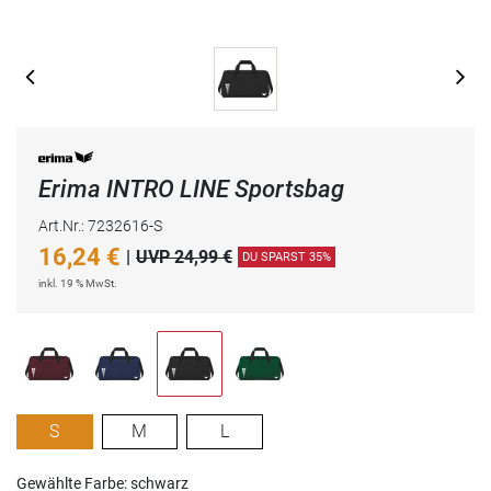
Erima INTRO LINE Sportsbag
Art.Nr.: 7232616-S
16,24
€
|
UVP 24,99 €
DU SPARST 35%
inkl. 19 % MwSt.
S
M
L
Gewählte Farbe: schwarz