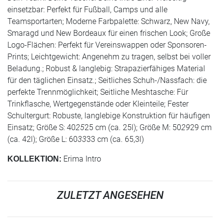
einsetzbar: Perfekt für Fußball, Camps und alle
Teamsportarten; Moderne Farbpalette: Schwarz, New Navy,
Smaragd und New Bordeaux für einen frischen Look; Große
Logo-Flächen: Perfekt für Vereinswappen oder Sponsoren-
Prints; Leichtgewicht: Angenehm zu tragen, selbst bei voller
Beladung.; Robust & langlebig: Strapazierfähiges Material
für den täglichen Einsatz.; Seitliches Schuh-/Nassfach: die
perfekte Trennmöglichkeit; Seitliche Meshtasche: Für
Trinkflasche, Wertgegenstände oder Kleinteile; Fester
Schultergurt: Robuste, langlebige Konstruktion für häufigen
Einsatz; Größe S: 40
25
25 cm (ca. 25l); Größe M: 50
29
29 cm
(ca. 42l); Größe L: 60
33
33 cm (ca. 65,3l)
Erima Intro
KOLLEKTION:
ZULETZT ANGESEHEN