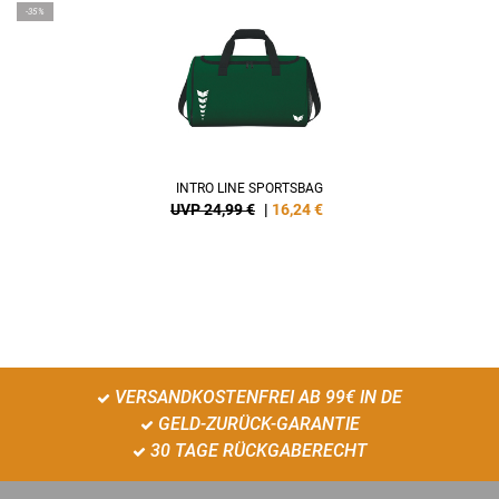
-35%
INTRO LINE SPORTSBAG
UVP 24,99 €
|
16,24
€
VERSANDKOSTENFREI AB 99€ IN DE
GELD-ZURÜCK-GARANTIE
30 TAGE RÜCKGABERECHT