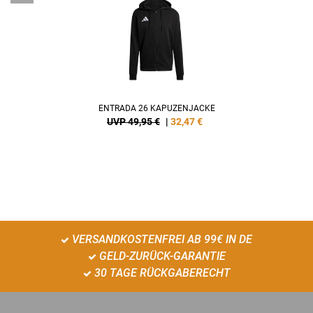
ENTRADA 26 KAPUZENJACKE
UVP 49,95 €
|
32,47
€
VERSANDKOSTENFREI AB 99€ IN DE
GELD-ZURÜCK-GARANTIE
30 TAGE RÜCKGABERECHT