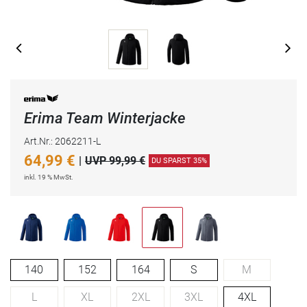
Erima Team Winterjacke
Art.Nr.: 2062211-L
64,99
€
|
UVP 99,99 €
DU SPARST 35%
inkl. 19 % MwSt.
140
152
164
S
M
L
XL
2XL
3XL
4XL