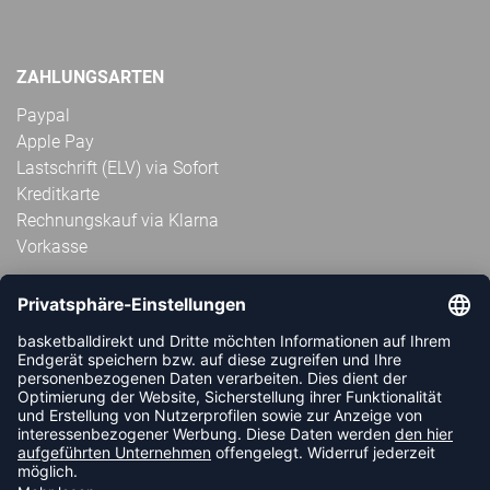
ZAHLUNGSARTEN
Paypal
Apple Pay
Lastschrift (ELV) via Sofort
Kreditkarte
Rechnungskauf via Klarna
Vorkasse
ABONNIERE JETZT DEN KOSTENLOSEN
HANDBALLDIREKT-NEWSLETTER UND VERPASSE KEINE
NEUIGKEIT ODER AKTION MEHR.
JETZT ANMELDEN
FOLLOW US