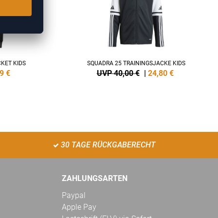
KET KIDS
SQUADRA 25 TRAININGSJACKE KIDS
9
€
UVP 40,00 €
|
24,80
€
30 TAGE RÜCKGABERECHT
ZAHLUNGSARTEN
Paypal
Apple Pay