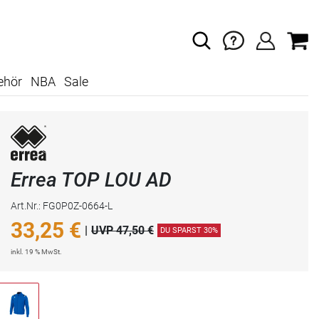
ehör
NBA
Sale
Errea TOP LOU AD
Art.Nr.: FG0P0Z-0664-L
33,25
€
|
UVP 47,50 €
DU SPARST 30%
inkl. 19 % MwSt.