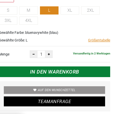
S
M
L
XL
2XL
3XL
4XL
Gewählte Farbe: bluenavywhite (blau)
Gewählte Größe:
L
Größentabelle
Versandfertig in 2 Werktagen
Menge
IN DEN WARENKORB
AUF DEN WUNSCHZETTEL
TEAMANFRAGE