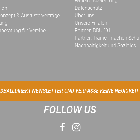
Widerrufsbelehrung
tion
Datenschutz
onzept & Ausrüsterverträge
Über uns
kung
Unsere Filialen
hberatung für Vereine
Partner: BBU ´01
Partner: Trainer machen Schu
Nachhaltigkeit und Soziales
DBALLDIREKT-NEWSLETTER UND VERPASSE KEINE NEUIGKEIT
FOLLOW US