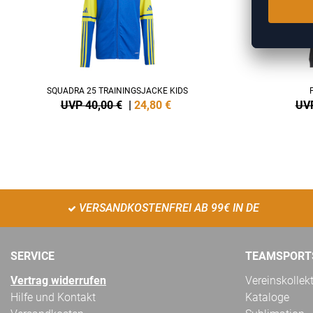
SQUADRA 25 TRAININGSJACKE KIDS
UVP 40,00 €
|
24,80
€
UVP
VERSANDKOSTENFREI AB 99€ IN DE
SERVICE
TEAMSPORT
Vertrag widerrufen
Vereinskollek
Hilfe und Kontakt
Kataloge