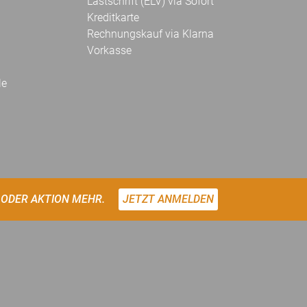
Lastschrift (ELV) via Sofort
Kreditkarte
Rechnungskauf via Klarna
Vorkasse
le
 ODER AKTION MEHR.
JETZT ANMELDEN