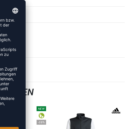
SJACKEN
NEW
-38%