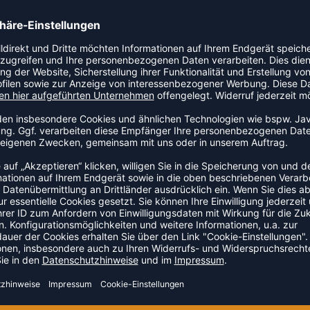
cke. Der lockere Schnitt lässt sich unkompliziert über dem
ZULETZT ANGESEHEN
US DER KATEGORIE TRAINING
NEW
-38%