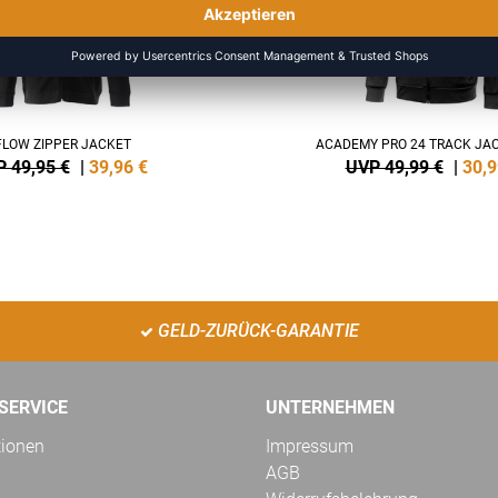
FLOW ZIPPER JACKET
ACADEMY PRO 24 TRACK JAC
 49,95 €
|
39,96
€
UVP 49,99 €
|
30,9
GELD-ZURÜCK-GARANTIE
SERVICE
UNTERNEHMEN
tionen
Impressum
AGB