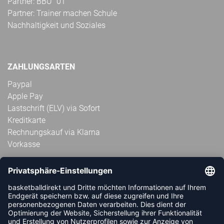
Partner: BBU ´01
Partner: Trainer machen Schule
Nachhaltigkeit und Soziales
ZAHLUNGSARTEN
Paypal
Apple Pay
Lastschrift (ELV) via Sofort
Kreditkarte
Rechnungskauf via Klarna
Vorkasse
ABONNIERE JETZT DEN KOSTENLOSEN
HANDBALLDIREKT-NEWSLETTER UND VERPASSE KEINE
NEUIGKEIT ODER AKTION MEHR.
JETZT ANMELDEN