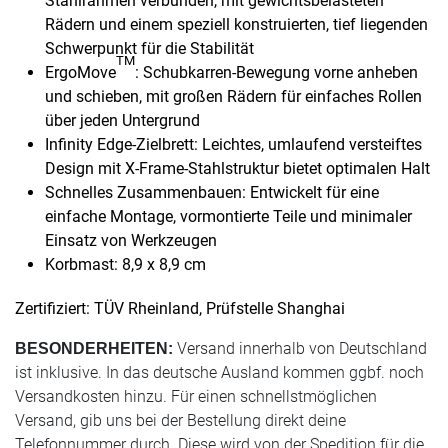
Stahlrahmen verbunden, mit gewichtsbelasteten
Rädern und einem speziell konstruierten, tief liegenden
Schwerpunkt für die Stabilität
TM
ErgoMove
: Schubkarren-Bewegung vorne anheben
und schieben, mit großen Rädern für einfaches Rollen
über jeden Untergrund
Infinity Edge-Zielbrett: Leichtes, umlaufend versteiftes
Design mit X-Frame-Stahlstruktur bietet optimalen Halt
Schnelles Zusammenbauen: Entwickelt für eine
einfache Montage, vormontierte Teile und minimaler
Einsatz von Werkzeugen
Korbmast: 8,9 x 8,9 cm
Zertifiziert: TÜV Rheinland, Prüfstelle Shanghai
Versand innerhalb von Deutschland
BESONDERHEITEN:
ist inklusive. In das deutsche Ausland kommen ggbf. noch
Versandkosten hinzu. Für einen schnellstmöglichen
Versand, gib uns bei der Bestellung direkt deine
Telefonnummer durch. Diese wird von der Spedition für die