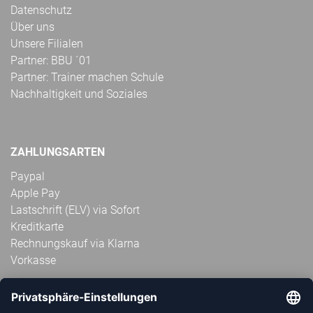
Datenschutz
Über uns
Unsere Filialen
Partner: BBU ´01
Partner: Trainer machen Schule
Nachhaltigkeit und Soziales
ZAHLUNGSARTEN
Paypal
Apple Pay
Lastschrift (ELV) via Sofort
Kreditkarte
Rechnungskauf via Klarna
Vorkasse
ABONNIERE JETZT DEN KOSTENLOSEN