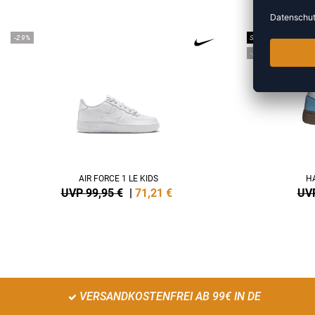
-29%
SALE
-25%
AIR FORCE 1 LE KIDS
HA
UVP 99,95 €
|
71,21
€
UVP
VERSANDKOSTENFREI AB 99€ IN DE