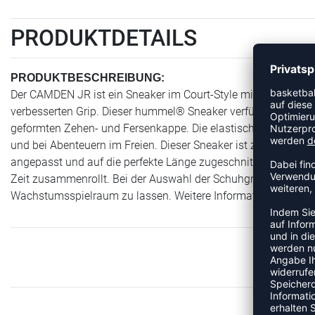
PRODUKTDETAILS
PRODUKTBESCHREIBUNG:
Der CAMDEN JR ist ein Sneaker im Court-Style mit einer pol
verbesserten Grip. Dieser hummel® Sneaker verfügt über ein s
geformten Zehen- und Fersenkappe. Die elastischen Schnürsenk
und bei Abenteuern im Freien. Dieser Sneaker ist zudem mit V
angepasst und auf die perfekte Länge zugeschnitten werden k
Zeit zusammenrollt. Bei der Auswahl der Schuhgröße eines K
Wachstumsspielraum zu lassen. Weitere Informationen findest
ME