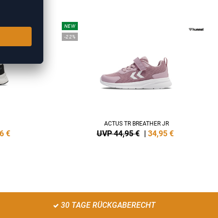
NEW
-22%
ACTUS TR BREATHER JR
6
€
UVP 44,95 €
|
34,95
€
30 TAGE RÜCKGABERECHT