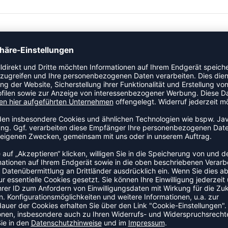
sternden EVA-Zwischensohle und einer Gummilaufsohle für
trapazierfähiges Obermaterial aus Kunstleder mit einer
el bieten den Kleinen zusätzliche Flexibilität beim Spielen
elcro-Klettriemen ausgestattet, die an den Fuß deines Kindes
önnen, um zu verhindern, dass sich eine Überlänge mit der
indes empfehlen wir, bei diesen Schuhen 1–1,5 cm
 du in unserer Größentabelle.
ZULETZT ANGESEHEN
HR AUS DER KATEGORIE SNEA