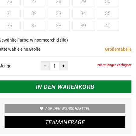
26
27
28
29
30
31
32
33
34
35
36
37
38
39
40
Gewählte Farbe: winsomeorchid (lila)
Bitte wähle eine Größe
Größentabelle
Nicht länger verfügbar
Menge
IN DEN WARENKORB
AUF DEN WUNSCHZETTEL
TEAMANFRAGE