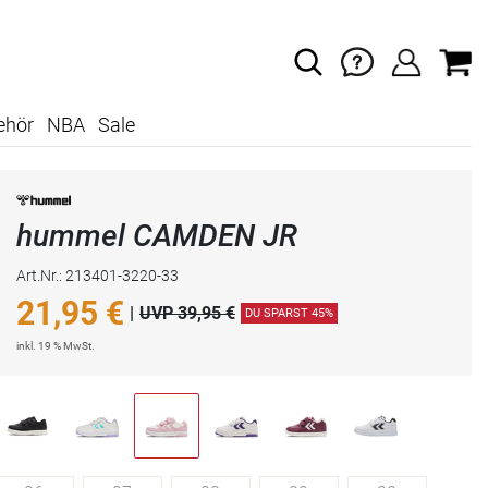
ehör
NBA
Sale
hummel CAMDEN JR
Art.Nr.: 213401-3220-33
21,95
€
|
UVP 39,95 €
DU SPARST 45%
inkl. 19 % MwSt.