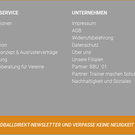
SERVICE
UNTERNEHMEN
tionen
Impressum
AGB
Widerrufsbelehrung
tion
Datenschutz
onzept & Ausrüsterverträge
Über uns
kung
Unsere Filialen
hberatung für Vereine
Partner: BBU ´01
Partner: Trainer machen Schu
Nachhaltigkeit und Soziales
DBALLDIREKT-NEWSLETTER UND VERPASSE KEINE NEUIGKEIT