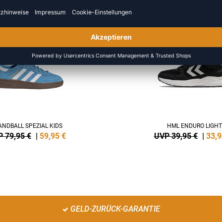
NEW
-15%
NDBALL SPEZIAL KIDS
HML ENDURO LIGHT
 79,95 €
|
59,95
€
UVP 39,95 €
|
33,9
GELD-ZURÜCK-GARANTIE