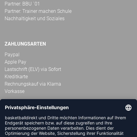
Partner: BBU ´01
Partner: Trainer machen Schule
Nachhaltigkeit und Soziales
ZAHLUNGSARTEN
Paypal
Apple Pay
Lastschrift (ELV) via Sofort
Kreditkarte
Rechnungskauf via Klarna
Vorkasse
ABONNIERE JETZT DEN KOSTENLOSEN
HANDBALLDIREKT-NEWSLETTER UND VERPASSE KEINE
NEUIGKEIT ODER AKTION MEHR.