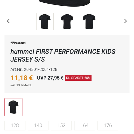
hummel FIRST PERFORMANCE KIDS
JERSEY S/S
Art.Nr.: 204501-2001-128
11,18
€
|
UVP 27,95 €
DU SPARST 60%
inkl. 19 % MwSt.
128
140
152
164
176