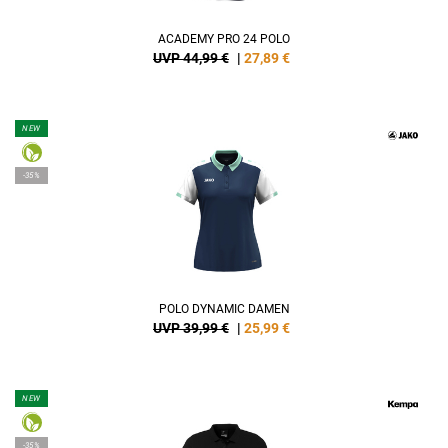
ACADEMY PRO 24 POLO
UVP 44,99 €
|
27,89
€
NEW
-35%
POLO DYNAMIC DAMEN
UVP 39,99 €
|
25,99
€
NEW
-35%