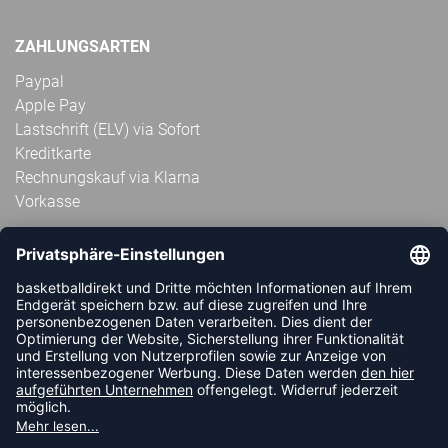
ZAHLUNGSARTEN
Paypal
Apple Pay
Lastschrift (ELV) via Sofort
Kreditkarte
Rechnungskauf via Klarna
Vorkasse
ABONNIERE JETZT DEN KOSTENLOSEN
HANDBALLDIREKT-NEWSLETTER UND VERPASSE KEINE
NEUIGKEIT ODER AKTION MEHR.
JETZT ANMELDEN
FOLLOW US