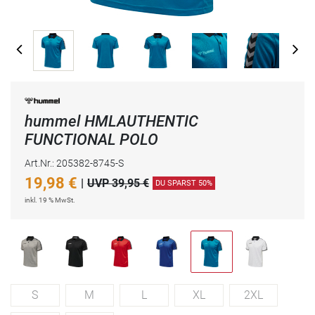
hummel HMLAUTHENTIC
FUNCTIONAL POLO
Art.Nr.: 205382-8745-S
19,98
€
|
UVP 39,95 €
DU SPARST 50%
inkl. 19 % MwSt.
S
M
L
XL
2XL