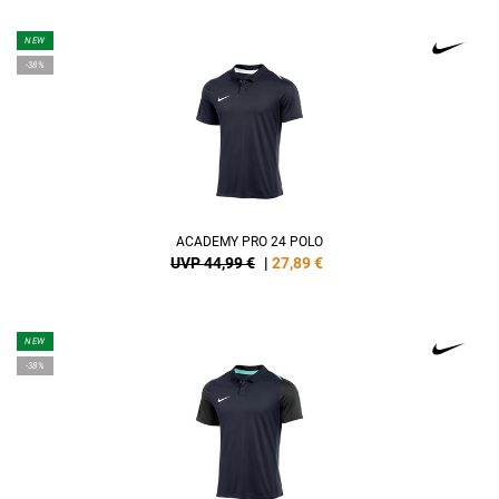
NEW
-38%
ACADEMY PRO 24 POLO
UVP 44,99 €
|
27,89
€
NEW
-38%