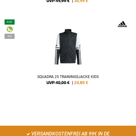
UVP 49,99 €
|
30,99
€
NEW
-38%
SQUADRA 25 TRAININGSJACKE KIDS
UVP 40,00 €
|
24,80
€
VERSANDKOSTENFREI AB 99€ IN DE