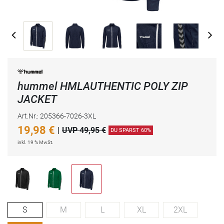
hummel HMLAUTHENTIC POLY ZIP
JACKET
Art.Nr.: 205366-7026-3XL
19,98
€
|
UVP 49,95 €
DU SPARST 60%
inkl. 19 % MwSt.
S
M
L
XL
2XL