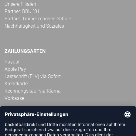
Unsere Filialen
Partner: BBU ´01
Partner: Trainer machen Schule
Nachhaltigkeit und Soziales
ZAHLUNGSARTEN
Paypal
Apple Pay
Lastschrift (ELV) via Sofort
Kreditkarte
Rechnungskauf via Klarna
Vorkasse
ABONNIERE JETZT DEN KOSTENLOSEN
HANDBALLDIREKT-NEWSLETTER UND VERPASSE KEINE
NEUIGKEIT ODER AKTION MEHR.