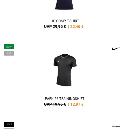
HG COMP T-SHIRT
UVP 29,95 €
|
22,46
€
NEW
-35%
PARK 26 TRAININGSHIRT
UVP 19,95 €
|
12,97
€
SALE