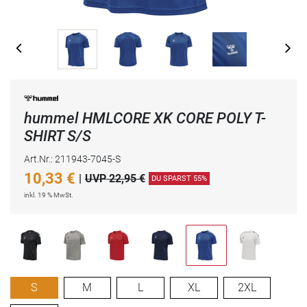
hummel HMLCORE XK CORE POLY T-
SHIRT S/S
Art.Nr.: 211943-7045-S
10,33
€
|
UVP 22,95 €
DU SPARST 55%
inkl. 19 % MwSt.
S
M
L
XL
2XL