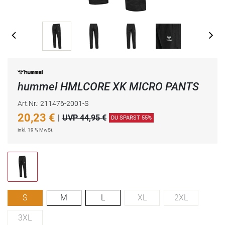
hummel HMLCORE XK MICRO PANTS
Art.Nr.: 211476-2001-S
20,23
€
|
UVP 44,95 €
DU SPARST 55%
inkl. 19 % MwSt.
S
M
L
XL
2XL
3XL