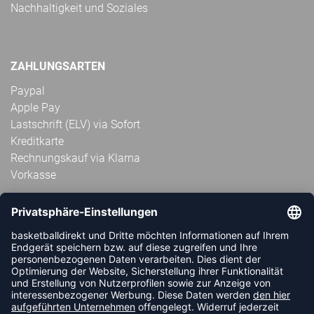
Nachhaltigkeit und Soziales
ZAHLUNGSARTEN
Paypal
Apple Pay
Lastschrift (ELV) via Sofort
Kreditkarte
Rechnungskauf via Klarna
Vorkasse
ABONNIERE JETZT DEN KOSTENLOSEN
HANDBALLDIREKT-NEWSLETTER UND VERPASSE KEINE
NEUIGKEIT ODER AKTION MEHR.
JETZT ANMELDEN