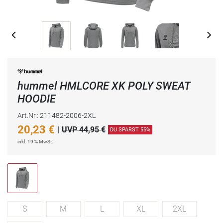
hummel HMLCORE XK POLY SWEAT
HOODIE
Art.Nr.: 211482-2006-2XL
20,23
€
|
UVP 44,95 €
DU SPARST 55%
inkl. 19 % MwSt.
S
M
L
XL
2XL