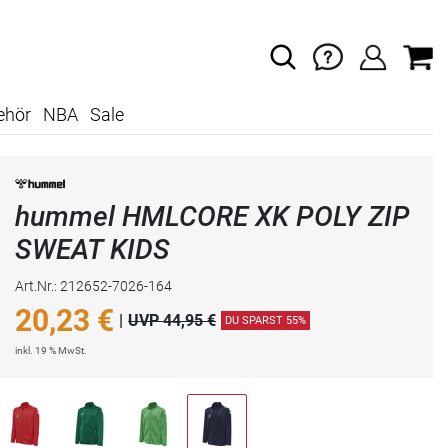
ehör
NBA
Sale
hummel HMLCORE XK POLY ZIP
SWEAT KIDS
Art.Nr.: 212652-7026-164
20,23
€
|
UVP 44,95 €
DU SPARST 55%
inkl. 19 % MwSt.