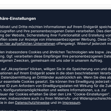
tikel der Kategorie Oberteile an den Start. Dieses Modell ist
g, Aufwärmen oder den Alltag im Verein. Das Modell ist Teil der
ZULETZT ANGESEHEN
US DER KATEGORIE TRAINING