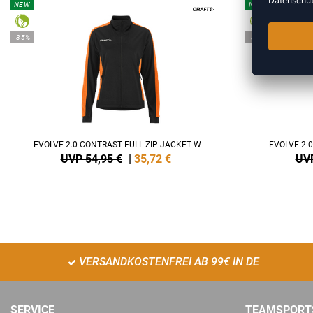
NEW
NEW
-35%
-35%
EVOLVE 2.0 CONTRAST FULL ZIP JACKET W
EVOLVE 2.
UVP 54,95 €
|
35,72
€
UVP
VERSANDKOSTENFREI AB 99€ IN DE
SERVICE
TEAMSPORT