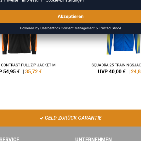
NEW
-38%
0 CONTRAST FULL ZIP JACKET M
SQUADRA 25 TRAININGSJAC
 54,95 €
|
35,72
€
UVP 40,00 €
|
24,8
GELD-ZURÜCK-GARANTIE
SERVICE
UNTERNEHMEN