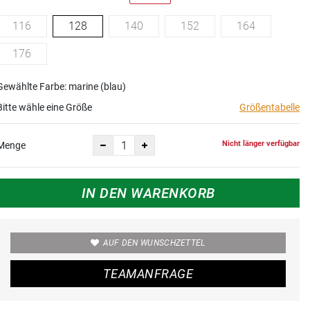
116
128
140
152
164
176
Gewählte Farbe: marine (blau)
Bitte wähle eine Größe
Größentabelle
Nicht länger verfügbar
Menge
IN DEN WARENKORB
AUF DEN WUNSCHZETTEL
TEAMANFRAGE