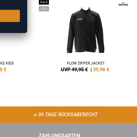
SALE
-20%
KE KIDS
FLOW ZIPPER JACKET
0
€
UVP 49,95 €
|
39,96
€
30 TAGE RÜCKGABERECHT
ZAHLUNGSARTEN