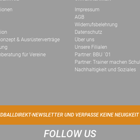
tionen
Impressum
AGB
Widerrufsbelehrung
tion
Datenschutz
onzept & Ausrüsterverträge
Über uns
kung
Unsere Filialen
hberatung für Vereine
Partner: BBU ´01
Partner: Trainer machen Schu
Nachhaltigkeit und Soziales
DBALLDIREKT-NEWSLETTER UND VERPASSE KEINE NEUIGKEIT
FOLLOW US