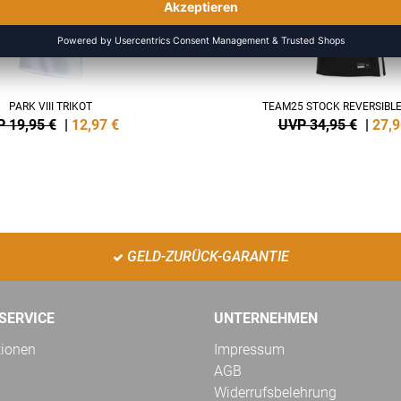
PARK VIII TRIKOT
TEAM25 STOCK REVERSIBLE
 19,95 €
|
12,97
€
UVP 34,95 €
|
27,9
GELD-ZURÜCK-GARANTIE
SERVICE
UNTERNEHMEN
tionen
Impressum
AGB
Widerrufsbelehrung