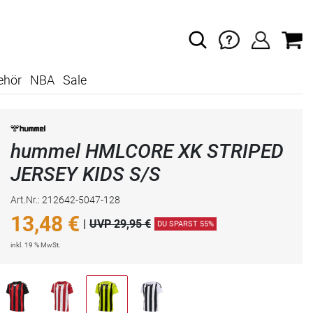
ehör
NBA
Sale
hummel HMLCORE XK STRIPED
JERSEY KIDS S/S
Art.Nr.: 212642-5047-128
13,48
€
|
UVP 29,95 €
DU SPARST 55%
inkl. 19 % MwSt.