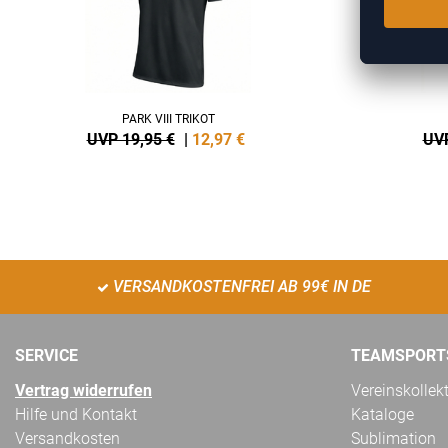
PARK VIII TRIKOT
UVP 19,95 €
|
12,97
€
UVP
VERSANDKOSTENFREI AB 99€ IN DE
SERVICE
TEAMSPORT
Vertrag widerrufen
Vereinskollek
Hilfe und Kontakt
Kataloge
Versandkosten
Sublimation