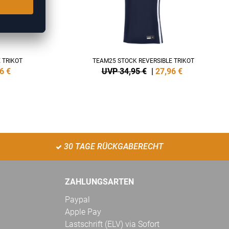
 TRIKOT
TEAM25 STOCK REVERSIBLE TRIKOT
6
€
UVP 34,95 €
|
27,96
€
30 TAGE RÜCKGABERECHT
ZAHLUNGSARTEN
Paypal
Apple Pay
Lastschrift (ELV) via Sofort