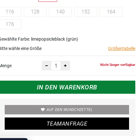
116
128
140
152
164
176
Gewählte Farbe: limepopsicleblack (grün)
Bitte wähle eine Größe
Größentabelle
Nicht länger verfügbar
Menge
IN DEN WARENKORB
AUF DEN WUNSCHZETTEL
TEAMANFRAGE