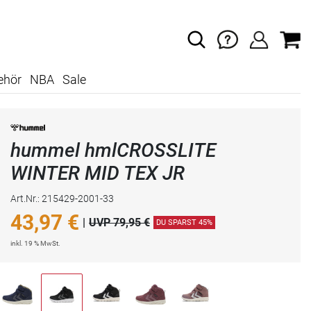
ehör
NBA
Sale
hummel hmlCROSSLITE
WINTER MID TEX JR
Art.Nr.: 215429-2001-33
43,97
€
|
UVP 79,95 €
DU SPARST 45%
inkl. 19 % MwSt.