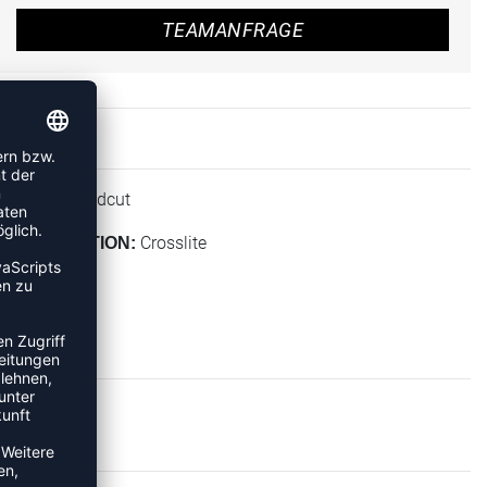
TEAMANFRAGE
Midcut
HÖHE:
Crosslite
KOLLEKTION: