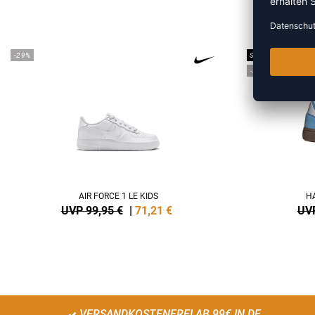
ME
-29%
SALE
-25%
AIR FORCE 1 LE KIDS
HA
UVP 99,95 €
|
71,21
€
UVP
VERSANDKOSTENFREI AB 99€ IN DE