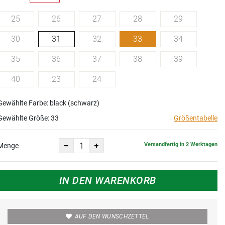
25
26
27
28
29
30
31
32
33
34
35
36
37
38
39
40
23
24
Gewählte Farbe: black (schwarz)
Gewählte Größe:
33
Größentabelle
Versandfertig in 2 Werktagen
Menge
IN DEN WARENKORB
AUF DEN WUNSCHZETTEL