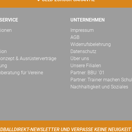
SERVICE
UNTERNEHMEN
tionen
Impressum
AGB
Widerrufsbelehrung
tion
Datenschutz
onzept & Ausrüsterverträge
Über uns
kung
Unsere Filialen
hberatung für Vereine
Partner: BBU ´01
Partner: Trainer machen Schu
Nachhaltigkeit und Soziales
DBALLDIREKT-NEWSLETTER UND VERPASSE KEINE NEUIGKEIT