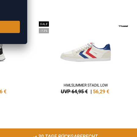
KER
SALE
-13%
HMLSLIMMER STADIL LOW
6
€
UVP 64,95 €
|
56,29
€
30 TAGE RÜCKGABERECHT