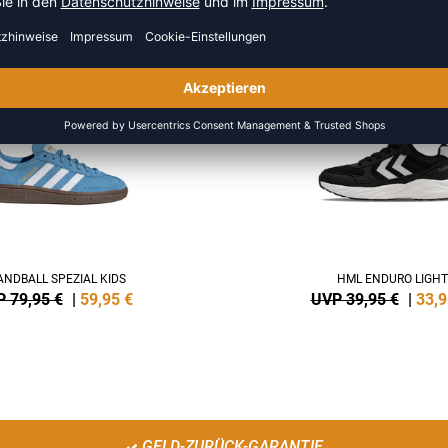
HR AUS DER KATEGORIE SNEA
NEW
-15%
NDBALL SPEZIAL KIDS
HML ENDURO LIGHT
 79,95 €
|
59,95
€
UVP 39,95 €
|
33,9
GELD-ZURÜCK-GARANTIE