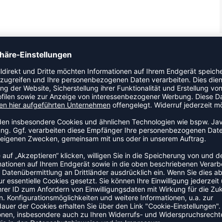
warmes Innenfutter, ein Obermaterial aus Mesh mit
Die hummelTEX-Membran bietet hervorragende
Kind auch bei Regen trocken zu halten. Durch die beiden
 werden. Die EVA-Außensohle hat eine großartige Sprungkraft
önnen!
ZULETZT ANGESEHEN