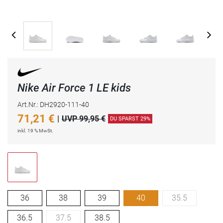
Nike Air Force 1 LE kids
Art.Nr.: DH2920-111-40
71,21
€
|
UVP 99,95 €
DU SPARST 29%
inkl. 19 % MwSt.
36
38
39
40
35.5
36.5
37.5
38.5