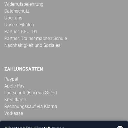
Widerrufsbelehrung
Datenschutz
Über uns
Unsere Filialen
Partner: BBU ´01
Partner: Trainer machen Schule
Nachhaltigkeit und Soziales
ZAHLUNGSARTEN
Paypal
Apple Pay
Lastschrift (ELV) via Sofort
Kreditkarte
Rechnungskauf via Klarna
Vorkasse