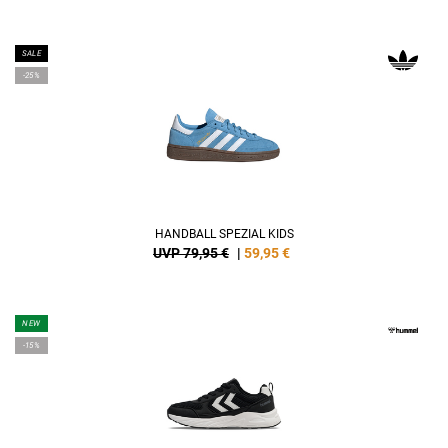
SALE
-25%
HANDBALL SPEZIAL KIDS
UVP 79,95 €
|
59,95
€
NEW
-15%