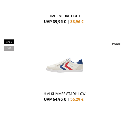
HML ENDURO LIGHT
UVP 39,95 €
|
33,96
€
SALE
-13%
HMLSLIMMER STADIL LOW
UVP 64,95 €
|
56,29
€