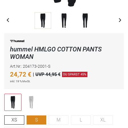
hummel HMLGO COTTON PANTS
WOMAN
Art.Nr.: 204173-2001-S
24,72
€
|
UVP 44,95 €
DU SPARST 45%
inkl. 19 % MwSt.
XS
S
M
L
XL