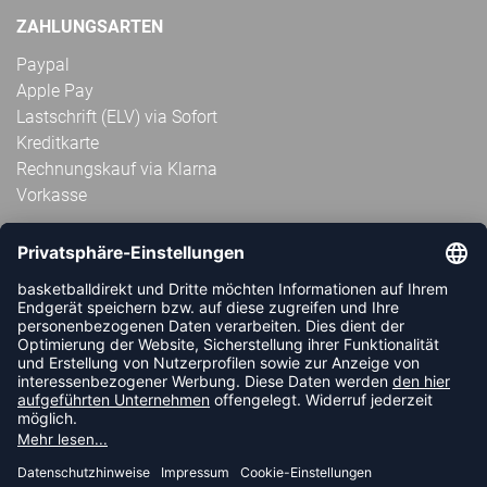
ZAHLUNGSARTEN
Paypal
Apple Pay
Lastschrift (ELV) via Sofort
Kreditkarte
Rechnungskauf via Klarna
Vorkasse
ABONNIERE JETZT DEN KOSTENLOSEN
HANDBALLDIREKT-NEWSLETTER UND VERPASSE KEINE
NEUIGKEIT ODER AKTION MEHR.
JETZT ANMELDEN
FOLLOW US