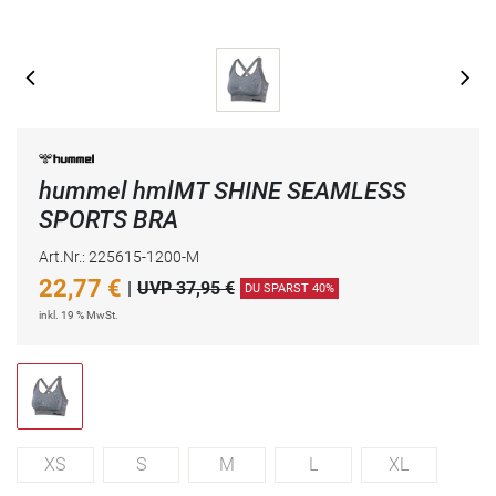
hummel hmlMT SHINE SEAMLESS
SPORTS BRA
Art.Nr.: 225615-1200-M
22,77
€
|
UVP 37,95 €
DU SPARST 40%
inkl. 19 % MwSt.
XS
S
M
L
XL