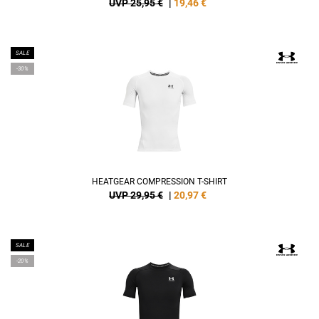
UVP 25,95 €
|
19,46
€
SALE
-30%
HEATGEAR COMPRESSION T-SHIRT
UVP 29,95 €
|
20,97
€
SALE
-20%