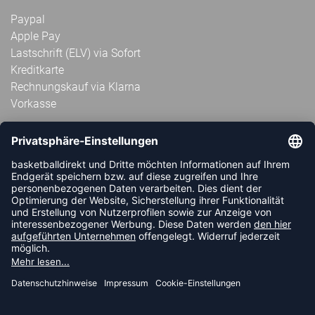
Paypal
Apple Pay
Lastschrift (ELV) via Sofort
Kreditkarte
Rechnungskauf via Klarna
Vorkasse
ABONNIERE JETZT DEN KOSTENLOSEN
HANDBALLDIREKT-NEWSLETTER UND VERPASSE KEINE
NEUIGKEIT ODER AKTION MEHR.
JETZT ANMELDEN
FOLLOW US