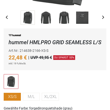
hummel HMLPRO GRID SEAMLESS L/S
Art.Nr.: 214638-2166-XS-S
22,48
€
|
UVP 49,95 €
DU SPARST 55%
inkl. 19 % MwSt.
XS/S
M/L
XL/2XL
Gewählte Farbe: forgedironquietshade (grau)