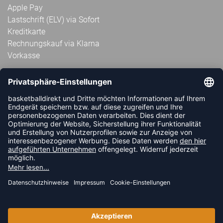
Apple Pay
Lastschrift (ELV) via Sofort
Kreditkarte
Rechnungskauf via Klarna
Vorkasse
ABONNIERE JETZT DEN KOSTENLOSEN
HANDBALLDIREKT-NEWSLETTER UND VERPASSE KEINE
NEUIGKEIT ODER AKTION MEHR.
JETZT ANMELDEN
FOLLOW US