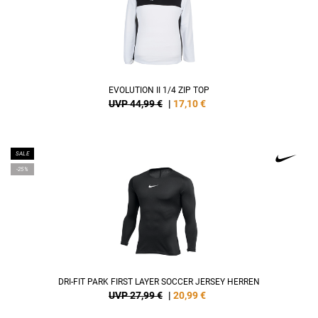
EVOLUTION II 1/4 ZIP TOP
UVP 44,99 €
|
17,10
€
SALE
-25%
DRI-FIT PARK FIRST LAYER SOCCER JERSEY HERREN
UVP 27,99 €
|
20,99
€